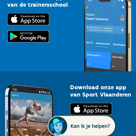
Bedrijven
van de trainersschool
Downloads
Trainers en begeleiders
Voor de pers
Scholen
Topsporters
Organisatoren van sportevenementen
Download onze app
van Sport Vlaanderen