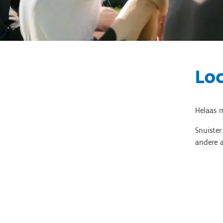
Loc
Helaas m
Snuiste
andere a