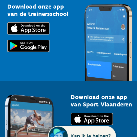
Kennisplatform
Download onze app
Bedrijven
van de trainersschool
Downloads
Trainers en begeleiders
Voor de pers
Scholen
Topsporters
Organisatoren van sportevenementen
Download onze app
van Sport Vlaanderen