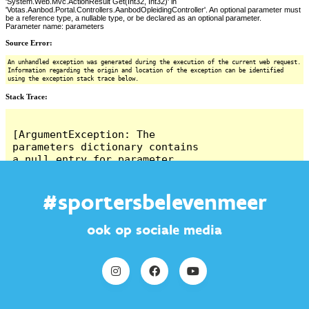
#sportersbelevenmeer
ook op sociale media