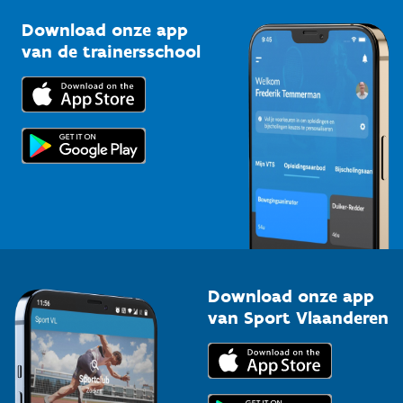
Sportclubs
Kennisplatform
Download onze app
Bedrijven
van de trainersschool
Downloads
Trainers en begeleiders
Voor de pers
Scholen
Topsporters
Organisatoren van sportevenementen
Download onze app
van Sport Vlaanderen