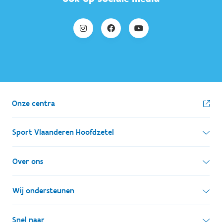
Onze centra
Sport Vlaanderen Hoofdzetel
Simon Bolivarlaan 17
Over ons
1000 Brussel
Wie zijn we, wat doen we
Wij ondersteunen
Ondernemingsnummer: BE 0248.142.826
Onze centra
Postadres
Lokale besturen
Snel naar