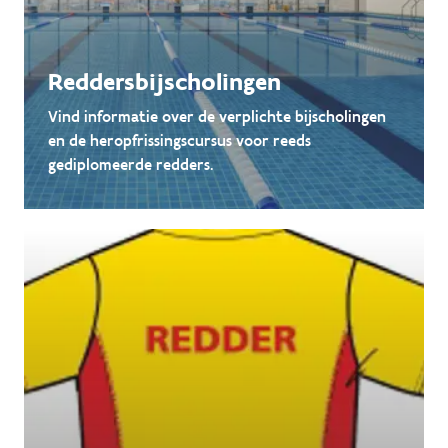
Reddersbijscholingen
Vind informatie over de verplichte bijscholingen
en de heropfrissingscursus voor reeds
gediplomeerde redders.