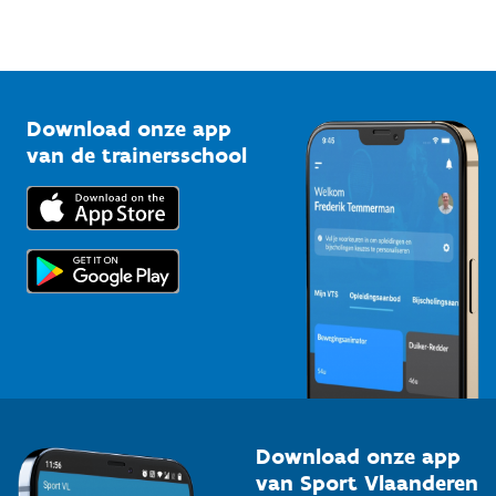
Sportfederaties
Mountainbikeroutes
Onze nieuwsbrieven
1210 Brussel
G-sport
Vlaamse Trainersschool
Sportclubs
Kennisplatform
Download onze app
Bedrijven
van de trainersschool
Downloads
Trainers en begeleiders
Voor de pers
Scholen
Topsporters
Organisatoren van sportevenementen
Download onze app
van Sport Vlaanderen