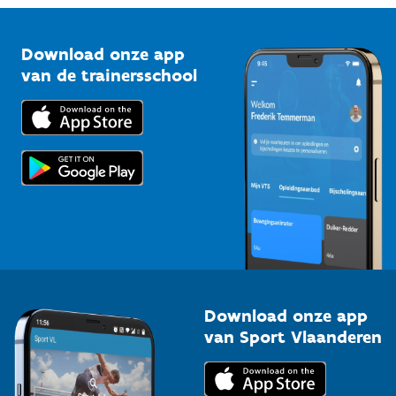
Vlaamse Trainersschool
Sportclubs
Kennisplatform
Download onze app
Bedrijven
van de trainersschool
Downloads
Trainers en begeleiders
Voor de pers
Scholen
Topsporters
Organisatoren van sportevenementen
Download onze app
van Sport Vlaanderen