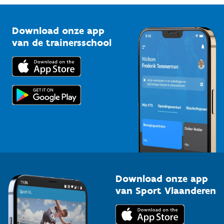
Vlaamse Trainersschool
Sportclubs
Kennisplatform
Download onze app
Bedrijven
van de trainersschool
Downloads
Trainers en begeleiders
Voor de pers
Scholen
Topsporters
Organisatoren van sportevenementen
Download onze app
van Sport Vlaanderen