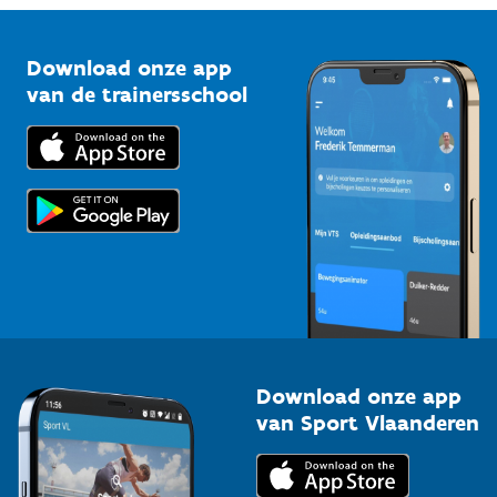
Vlaamse Trainersschool
Sportclubs
Kennisplatform
Download onze app
Bedrijven
van de trainersschool
Downloads
Trainers en begeleiders
Voor de pers
Scholen
Topsporters
Organisatoren van sportevenementen
Download onze app
van Sport Vlaanderen