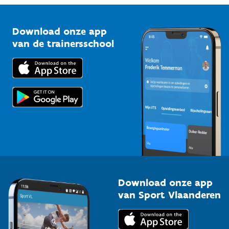
Vlaamse Trainersschool
Sportclubs
Kennisplatform
Download onze app
Bedrijven
van de trainersschool
Downloads
Trainers en begeleiders
Voor de pers
Scholen
Topsporters
Organisatoren van sportevenementen
Download onze app
van Sport Vlaanderen