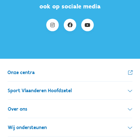
ook op sociale media
Onze centra
Sport Vlaanderen Hoofdzetel
Simon Bolivarlaan 17
Over ons
1000 Brussel
Wie zijn we, wat doen we
Wij ondersteunen
Ondernemingsnummer: BE 0248.142.826
Onze centra