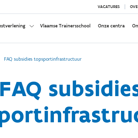
VACATURES
OVE
nstverlening
Vlaamse Trainersschool
Onze centra
On
FAQ subsidies topsportinfrastructuur
FAQ subsidie
portinfrastru