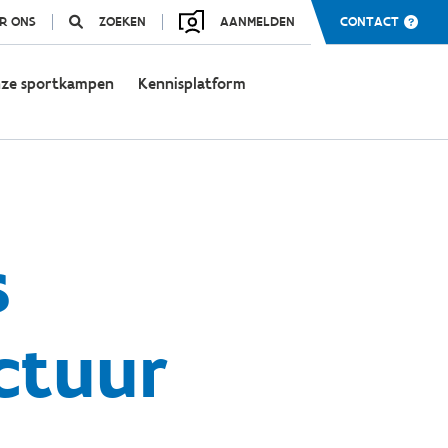
R ONS
ZOEKEN
AANMELDEN
CONTACT
ze sportkampen
Kennisplatform
s
ctuur