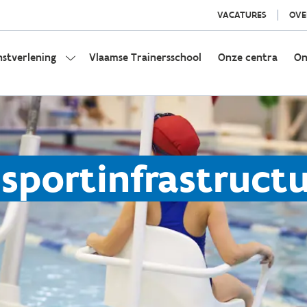
VACATURES
OVE
nstverlening
Vlaamse Trainersschool
Onze centra
On
 sportinfrastruct