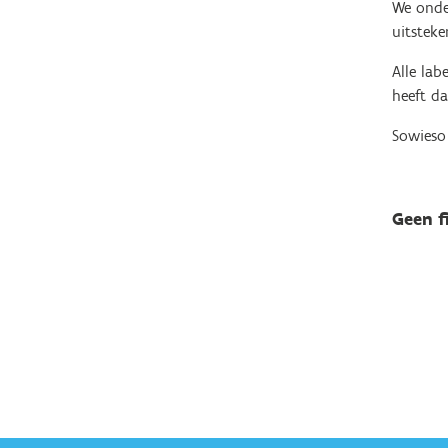
We onder
uitsteke
Alle lab
heeft d
Sowieso 
Geen f