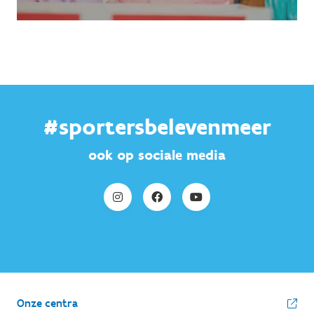
#sportersbelevenmeer
ook op sociale media
Onze centra