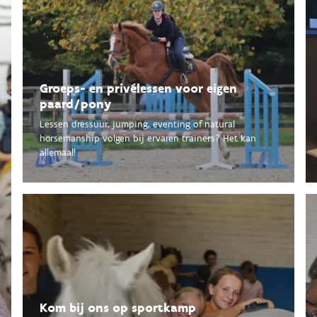
Groeps- en privélessen voor eigen
paard/pony
Lessen dressuur, jumping, eventing of natural
horsemanship volgen bij ervaren trainers? Het kan
allemaal!
Kom bij ons op sportkamp