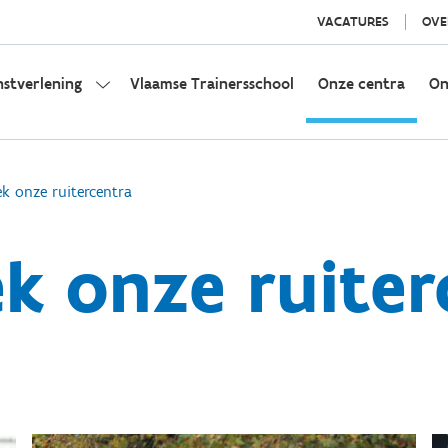
VACATURES
OVE
nstverlening
Vlaamse Trainersschool
Onze centra
On
k onze ruitercentra
k onze ruiter