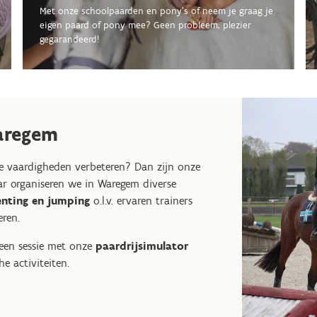
Met onze schoolpaarden en pony's of neem je graag je
eigen paard of pony mee? Geen probleem, plezier
gegarandeerd!
aregem
je vaardigheden verbeteren? Dan zijn onze
ar organiseren we in Waregem diverse
enting en jumping
o.l.v. ervaren trainers
eren.
 een sessie met onze
paardrijsimulator
e activiteiten.