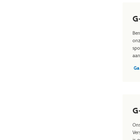
G
Ben
onz
spo
aan
Ga
G
Ons
Ver
is 