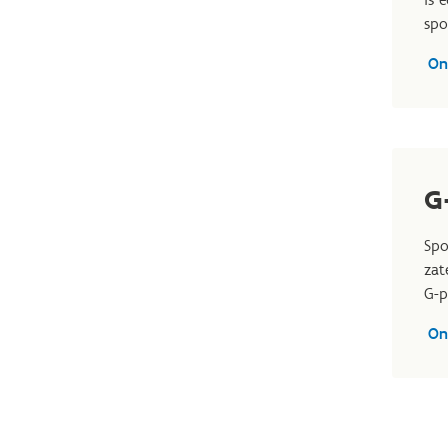
spo
On
G
Spo
zat
G-p
On