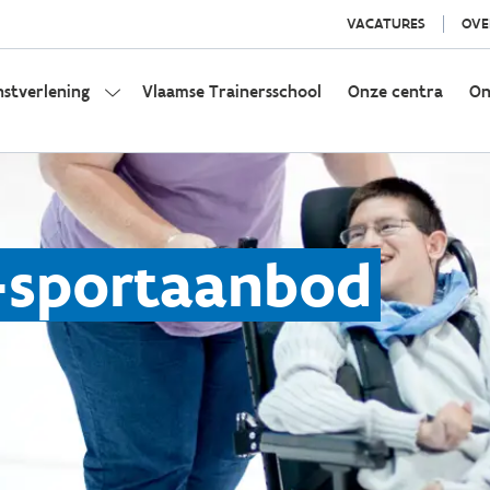
VACATURES
OVE
nstverlening
Vlaamse Trainersschool
Onze centra
On
-sportaanbod