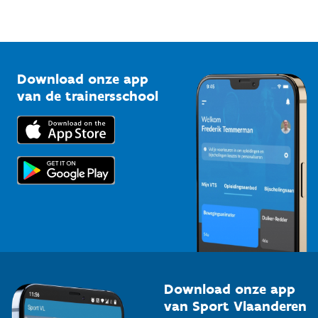
Sportfederaties
Mountainbikeroutes
Onze nieuwsbrieven
1210 Brussel
G-sport
Vlaamse Trainersschool
Sportclubs
Kennisplatform
Download onze app
Bedrijven
van de trainersschool
Downloads
Trainers en begeleiders
Voor de pers
Scholen
Topsporters
Organisatoren van sportevenementen
Download onze app
van Sport Vlaanderen