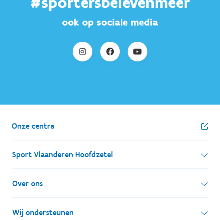
#sportersbelevenmeer
ook op sociale media
Onze centra
Sport Vlaanderen Hoofdzetel
Simon Bolivarlaan 17
Over ons
1000 Brussel
Wie zijn we, wat doen we
Wij ondersteunen
Ondernemingsnummer: BE 0248.142.826