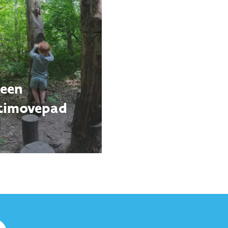
 een
timovepad