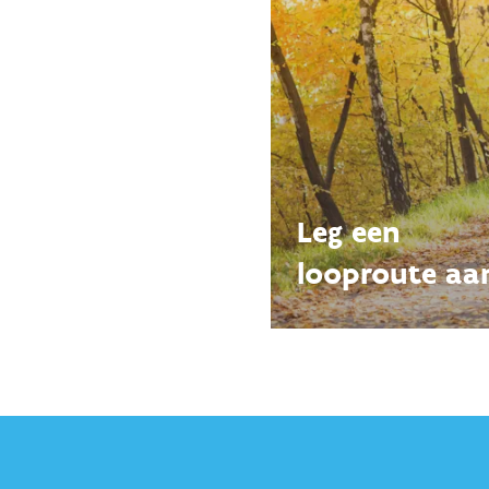
Leg een
looproute aa