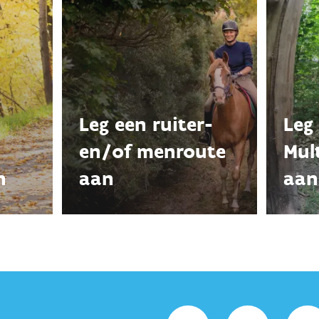
Leg een ruiter-
Leg
en/of menroute
Mul
n
aan
aan