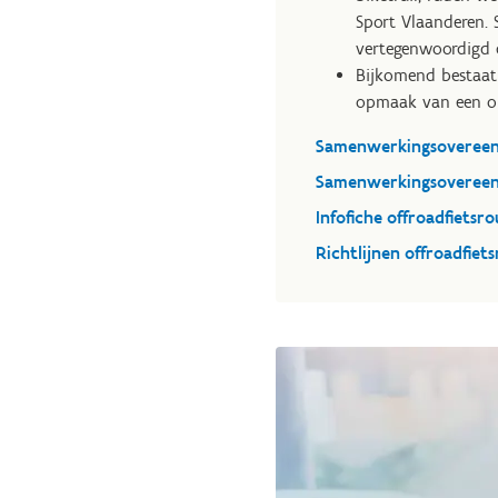
Sport Vlaanderen. 
vertegenwoordigd d
Bijkomend bestaat
opmaak van een on
Samenwerkingsovereenk
Samenwerkingsovereenko
Infofiche offroadfietsro
Richtlijnen offroadfiet