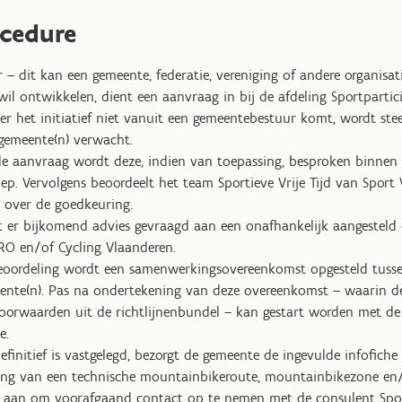
cedure
r – dit kan een gemeente, federatie, vereniging of andere organisati
 wil ontwikkelen, dient een aanvraag in bij de afdeling Sportpartic
r het initiatief niet vanuit een gemeentebestuur komt, wordt st
gemeente(n) verwacht.
e aanvraag wordt deze, indien van toepassing, besproken binnen 
. Vervolgens beoordeelt het team Sportieve Vrije Tijd van Sport
st over de goedkeuring.
 er bijkomend advies gevraagd aan een onafhankelijk aangesteld e
O en/of Cycling Vlaanderen.
 beoordeling wordt een samenwerkingsovereenkomst opgesteld tuss
ente(n). Pas na ondertekening van deze overeenkomst – waarin d
oorwaarden uit de richtlijnenbundel – kan gestart worden met de
e.
efinitief is vastgelegd, bezorgt de gemeente de ingevulde infofich
ing van een technische mountainbikeroute, mountainbikezone en/
e aan om voorafgaand contact op te nemen met de consulent Sport