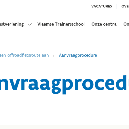
VACATURES
OVE
nstverlening
Vlaamse Trainersschool
Onze centra
On
een offroadfietsroute aan
Aanvraagprocedure
nvraagproced