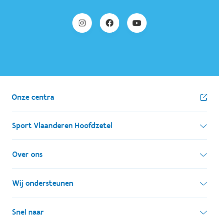
Onze centra
Sport Vlaanderen Hoofdzetel
Simon Bolivarlaan 17
Over ons
1000 Brussel
Wie zijn we, wat doen we
Wij ondersteunen
Ondernemingsnummer: BE 0248.142.826
Onze centra
Postadres
Lokale besturen
Snel naar
Onze sportkampen