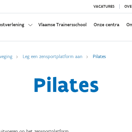
VACATURES
OVE
nstverlening
Vlaamse Trainersschool
Onze centra
On
weging
Leg een zensportplatform aan
Pilates
Pilates
uitvoeren op het zensportplatform.