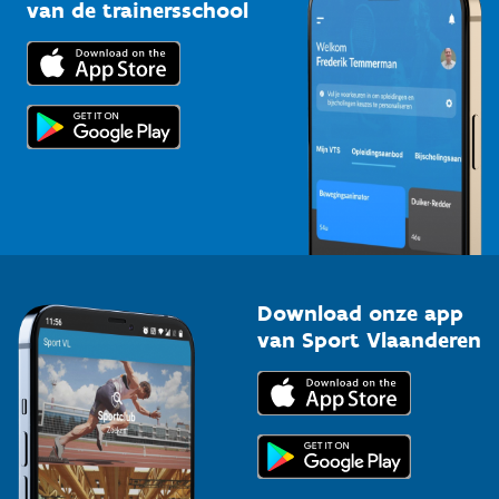
Bedrijven
van de trainersschool
Downloads
Trainers en begeleiders
Voor de pers
Scholen
Topsporters
Organisatoren van sportevenementen
Download onze app
van Sport Vlaanderen