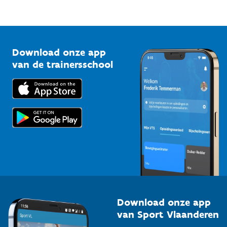
Mountainbikeroutes
Onze nieuwsbrieven
1210 Brussel
G-sport
Vlaamse Trainersschool
Sportclubs
Kennisplatform
Download onze app
Bedrijven
van de trainersschool
Downloads
Trainers en begeleiders
Voor de pers
Scholen
Topsporters
Organisatoren van sportevenementen
Download onze app
van Sport Vlaanderen