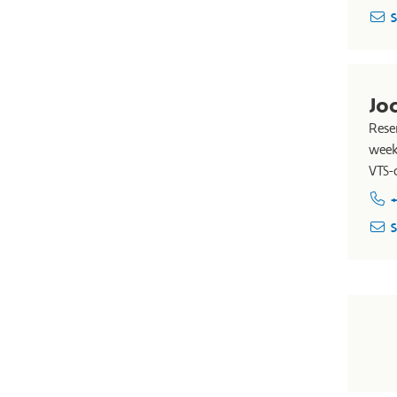
S
Jo
Rese
week
VTS-
+
S