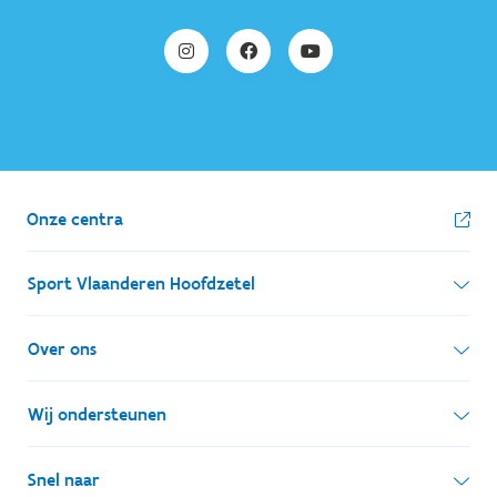
Onze centra
Sport Vlaanderen Hoofdzetel
Simon Bolivarlaan 17
Over ons
1000 Brussel
Wie zijn we, wat doen we
Wij ondersteunen
Ondernemingsnummer: BE 0248.142.826
Onze centra
Postadres
Lokale besturen
Snel naar
Onze sportkampen