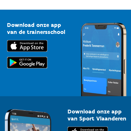
Onze nieuwsbrieven
1210 Brussel
G-sport
Vlaamse Trainersschool
Sportclubs
Kennisplatform
Download onze app
Bedrijven
van de trainersschool
Downloads
Trainers en begeleiders
Voor de pers
Scholen
Topsporters
Organisatoren van sportevenementen
Download onze app
van Sport Vlaanderen