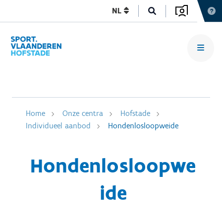
NL
Home
Onze centra
Hofstade
Individueel aanbod
Hondenlosloopweide
Hondenlosloopwe
ide