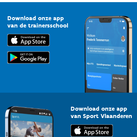
Vlaamse Trainersschool
Sportclubs
Kennisplatform
Download onze app
Bedrijven
van de trainersschool
Downloads
Trainers en begeleiders
Voor de pers
Scholen
Topsporters
Organisatoren van sportevenementen
Download onze app
van Sport Vlaanderen