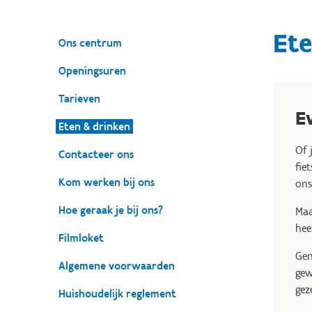
Ete
Ons centrum
Openingsuren
Tarieven
E
Eten & drinken
Of 
Contacteer ons
fie
Kom werken bij ons
ons
Hoe geraak je bij ons?
Maa
hee
Filmloket
Gen
Algemene voorwaarden
gew
gez
Huishoudelijk reglement