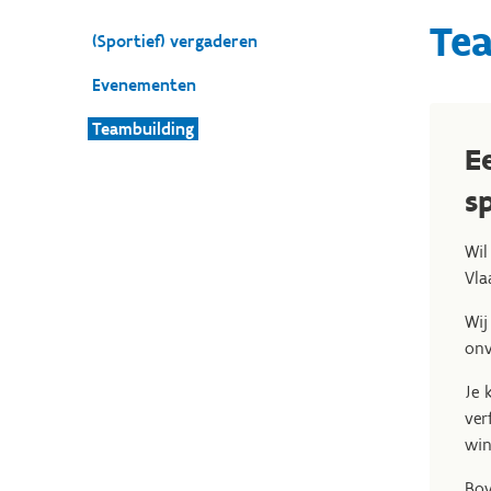
Te
(Sportief) vergaderen
Evenementen
Teambuilding
E
s
Wil
Vla
Wij
onv
Je 
ver
win
Bov