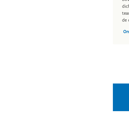
dic
tea
de 
On