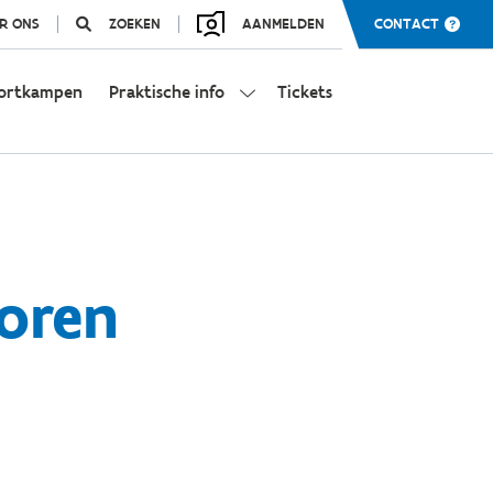
R ONS
ZOEKEN
AANMELDEN
CONTACT
ortkampen
Praktische info
Tickets
toren