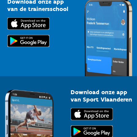
Download onze app
Bedrijven
van de trainersschool
Downloads
Trainers en begeleiders
Voor de pers
Scholen
Topsporters
Organisatoren van sportevenementen
Download onze app
van Sport Vlaanderen