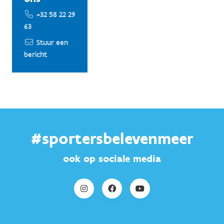
+32 58 22 29
63
Stuur een
bericht
#sportersbelevenmeer
ook op sociale media