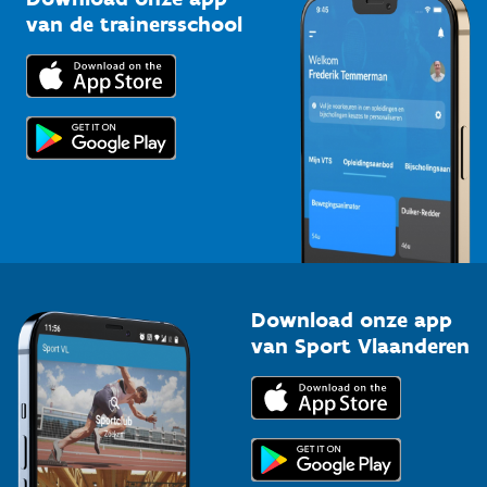
Bedrijven
van de trainersschool
Downloads
Trainers en begeleiders
Voor de pers
Scholen
Topsporters
Organisatoren van sportevenementen
Download onze app
van Sport Vlaanderen