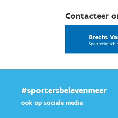
Contacteer o
Brecht Va
Sporttechnisch 
#sportersbelevenmeer
ook op sociale media