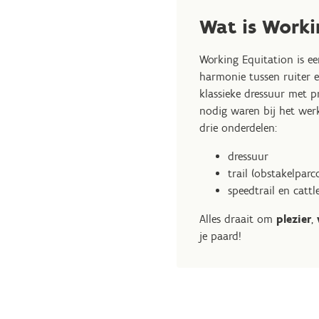
Wat is Worki
Working Equitation is een
harmonie tussen ruiter e
klassieke dressuur met p
nodig waren bij het werk
drie onderdelen:
dressuur
trail (obstakelparc
speedtrail en catt
Alles draait om
plezier
,
je paard!