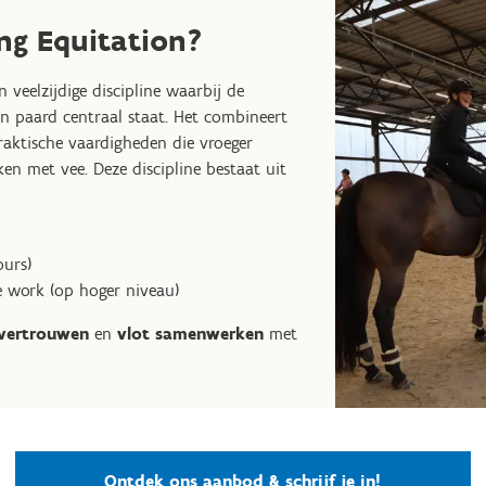
ng Equitation?
 veelzijdige discipline waarbij de
n paard centraal staat. Het combineert
raktische vaardigheden die vroeger
en met vee. Deze discipline bestaat uit
ours)
le work (op hoger niveau)
vertrouwen
en
vlot samenwerken
met
Ontdek ons aanbod & schrijf je in!