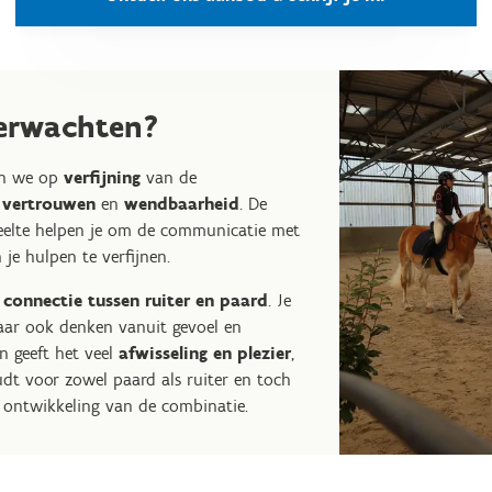
verwachten?
sen we op
verfijning
van de
,
vertrouwen
en
wendbaarheid
. De
deelte helpen je om de communicatie met
 je hulpen te verfijnen.
 connectie tussen ruiter en paard
. Je
maar ook denken vanuit gevoel en
 geeft het veel
afwisseling
en plezier
,
dt voor zowel paard als ruiter en toch
e ontwikkeling van de combinatie.