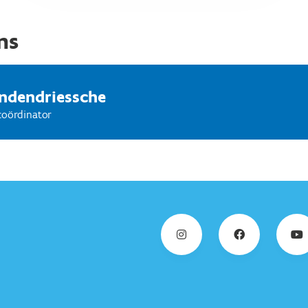
ns
ndendriessche
coördinator