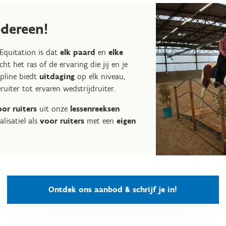
edereen!
Equitation is dat
elk paard
en
elke
cht het ras of de ervaring die jij en je
pline biedt
uitdaging
op elk niveau,
uiter tot ervaren wedstrijdruiter.
or ruiters
uit onze
lessenreeksen
lisatie) als
voor ruiters
met een
eigen
Ontdek ons aanbod & schrijf je in!