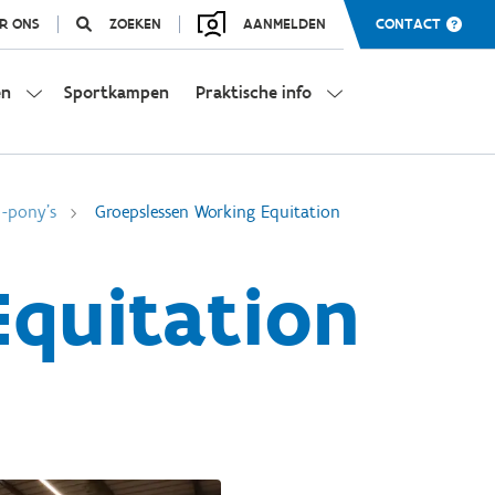
R ONS
ZOEKEN
AANMELDEN
CONTACT
en
Sportkampen
Praktische info
 -pony's
Groepslessen Working Equitation
Equitation