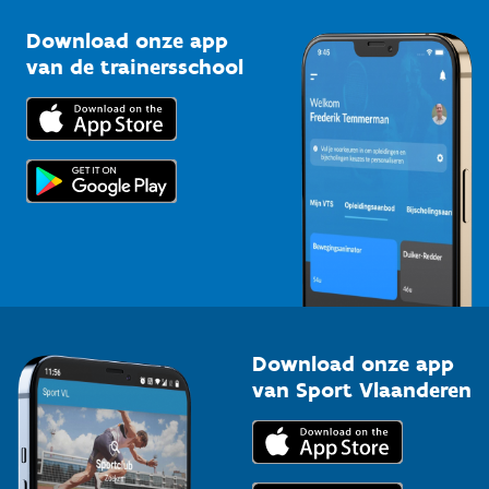
Sportclubs
Kennisplatform
Download onze app
Bedrijven
van de trainersschool
Downloads
Trainers en begeleiders
Voor de pers
Scholen
Topsporters
Organisatoren van sportevenementen
Download onze app
van Sport Vlaanderen