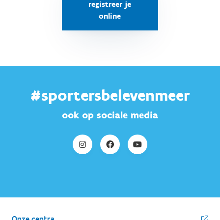
registreer je
online
#sportersbelevenmeer
ook op sociale media
Onze centra