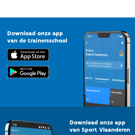
Sportfederaties
Mountainbikeroutes
Onze nieuwsbrieven
1210 Brussel
G-sport
Vlaamse Trainersschool
Sportclubs
Kennisplatform
Download onze app
Bedrijven
van de trainersschool
Downloads
Trainers en begeleiders
Voor de pers
Scholen
Topsporters
Organisatoren van sportevenementen
Download onze app
van Sport Vlaanderen