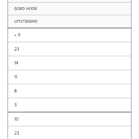
GOED HOOR
UITSTEKEND
< 9
23
14
11
8
3
10
23