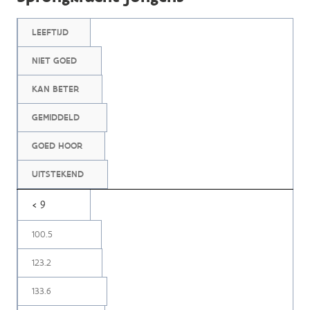
LEEFTIJD
NIET GOED
KAN BETER
GEMIDDELD
GOED HOOR
UITSTEKEND
< 9
100.5
123.2
133.6