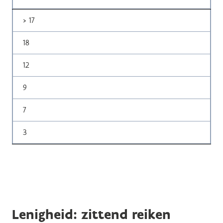
> 17
18
12
9
7
3
Lenigheid: zittend reiken