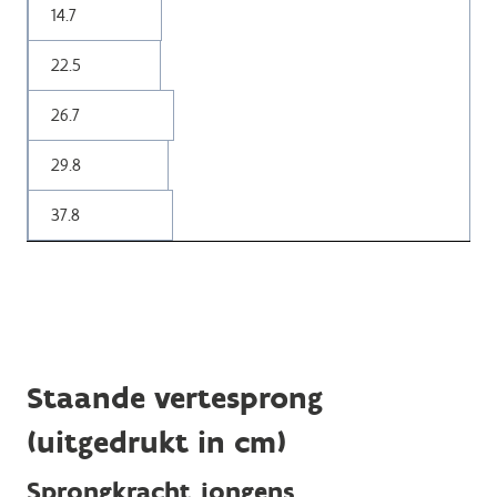
14.7
22.5
26.7
29.8
37.8
Staande vertesprong
(uitgedrukt in cm)
Sprongkracht jongens