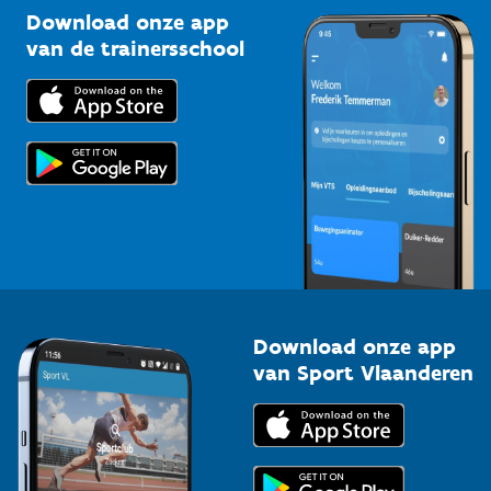
Kennisplatform
Download onze app
Bedrijven
van de trainersschool
Downloads
Trainers en begeleiders
Voor de pers
Scholen
Topsporters
Organisatoren van sportevenementen
Download onze app
van Sport Vlaanderen