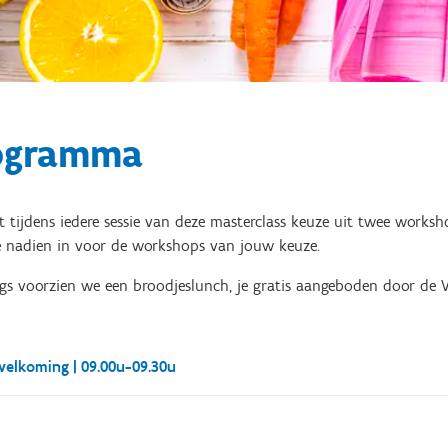
ogramma
t tijdens iedere sessie van deze masterclass keuze uit twee wor
je nadien in voor de workshops van jouw keuze.
gs voorzien we een broodjeslunch, je gratis aangeboden door de V
elkoming | 09.00u-09.30u
om! Neem gerust een drankje van het drankenbuffet.