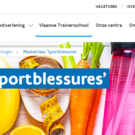
VACATURES
OVE
nstverlening
Vlaamse Trainersschool
Onze centra
On
olingen
Masterclass 'Sportblessures'
portblessures'