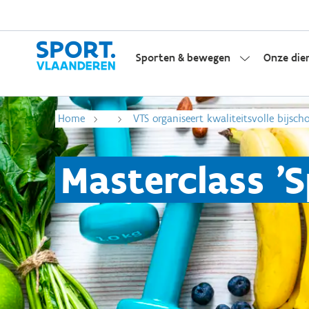
Sporten & bewegen
Onze die
Home
VTS organiseert kwaliteitsvolle bijsch
Masterclass 'S