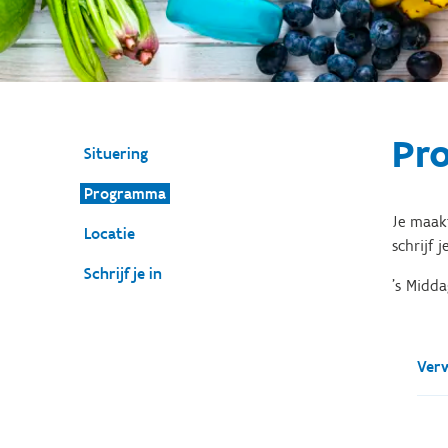
Pr
Situering
Programma
Je maak
Locatie
schrijf 
Schrijf je in
's Midda
Verw
Welk