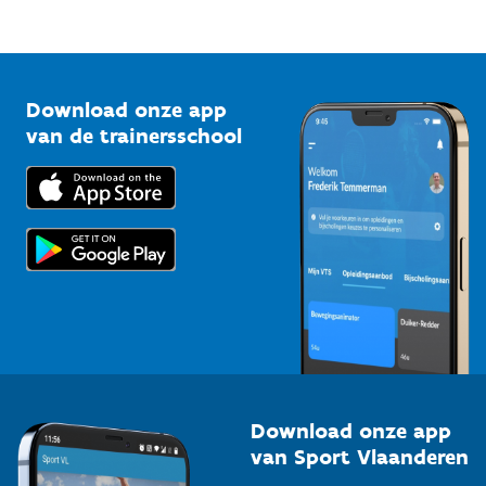
Mountainbikeroutes
Onze nieuwsbrieven
1210 Brussel
G-sport
Vlaamse Trainersschool
Sportclubs
Kennisplatform
Download onze app
Bedrijven
van de trainersschool
Downloads
Trainers en begeleiders
Voor de pers
Scholen
Topsporters
Organisatoren van sportevenementen
Download onze app
van Sport Vlaanderen