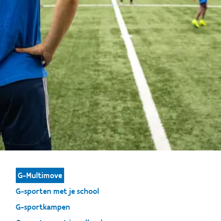
G-Multimove
G-sporten met je school
G-sportkampen