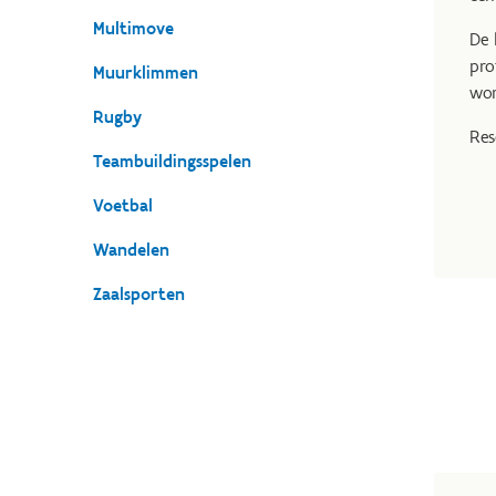
Multimove
De 
pro
Muurklimmen
wor
Rugby
Res
Teambuildingsspelen
Voetbal
Wandelen
Zaalsporten