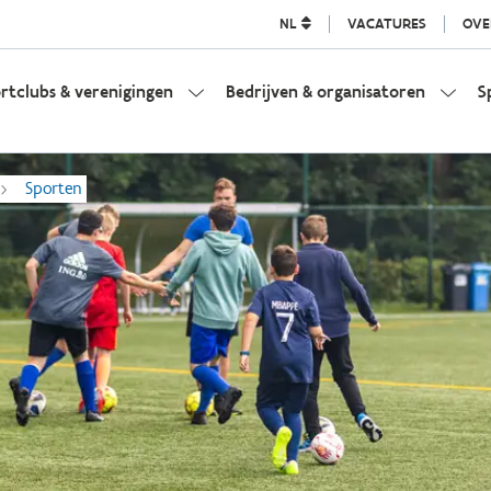
NL
VACATURES
OVE
rtclubs & verenigingen
Bedrijven & organisatoren
S
Sporten