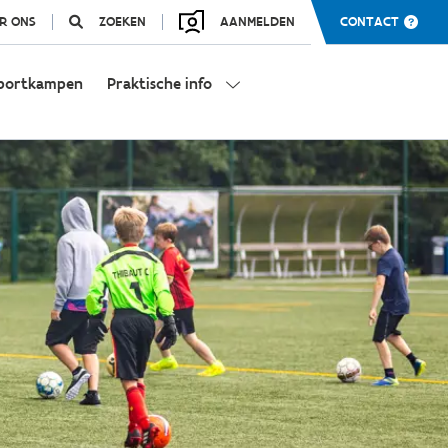
R ONS
ZOEKEN
AANMELDEN
CONTACT
portkampen
Praktische info