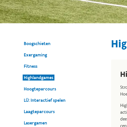
Hi
Boogschieten
Exergaming
Fitness
H
Highlandgames
Str
Hoogteparcours
Hoe
LÜ: Interactief spelen
Hig
Laagteparcours
act
dee
Lasergamen
cen