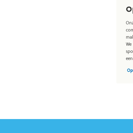
O
Onz
com
mak
We 
spo
een
Op