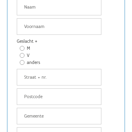
Geslacht
*
M
V
anders