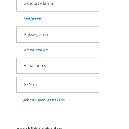
/##/####
.##.##-###.##
gebruik geen leestekens