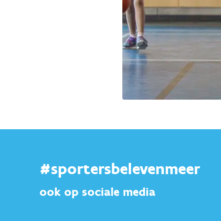
#sportersbelevenmeer
ook op sociale media