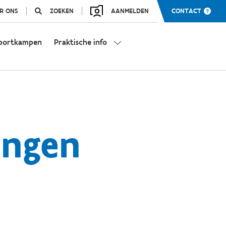
R ONS
ZOEKEN
AANMELDEN
CONTACT
portkampen
Praktische info
ingen