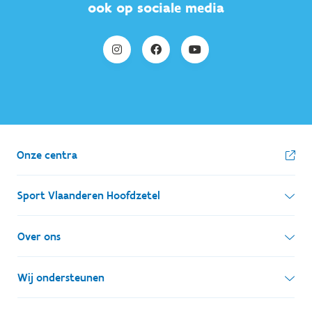
ook op sociale media
Onze centra
Sport Vlaanderen Hoofdzetel
Simon Bolivarlaan 17
Over ons
1000 Brussel
Wie zijn we, wat doen we
Wij ondersteunen
Ondernemingsnummer: BE 0248.142.826
Onze centra
Postadres