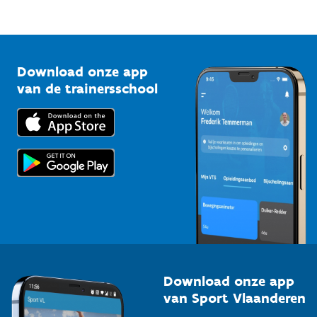
Mountainbikeroutes
Onze nieuwsbrieven
1210 Brussel
G-sport
Vlaamse Trainersschool
Sportclubs
Kennisplatform
Download onze app
Bedrijven
van de trainersschool
Downloads
Trainers en begeleiders
Voor de pers
Scholen
Topsporters
Organisatoren van sportevenementen
Download onze app
van Sport Vlaanderen