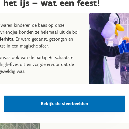
 het ijs – wat een feest!
o waren kinderen de baas op onze
vriendjes konden ze helemaal uit de bol
derhits
. Er werd gedanst, gezongen en
tst in een magische sfeer.
e
was ook van de partij. Hij schaatste
high-fives uit en zorgde ervoor dat de
geweldig was.
Bekijk de sfeerbeelden