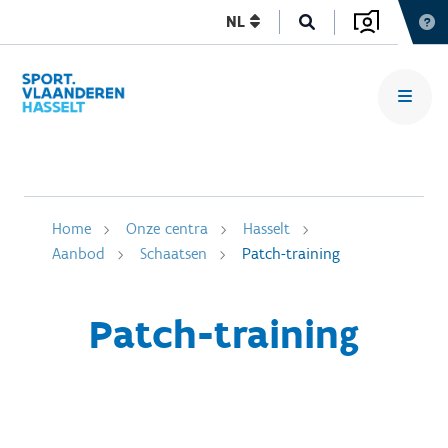
NL
Home
Onze centra
Hasselt
Aanbod
Schaatsen
Patch-training
Patch-training