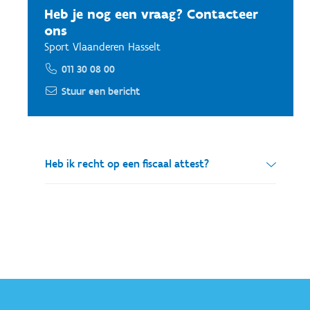
Heb je nog een vraag? Contacteer
ons
Sport Vlaanderen Hasselt
011 30 08 00
Stuur een bericht
Heb ik recht op een fiscaal attest?
Heb ik recht op een fiscaal attest als mijn
kind deelneemt aan sportlessen
georganiseerd door Sport Vlaanderen?
De uitgaven voor kinderoppas kunnen, indien
aan een aantal voorwaarden is voldaan, recht
geven op een belastingvermindering. Bij