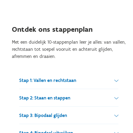
Ontdek ons stappenplan
Met een duidelijk 10-stappenplan leer je alles: van vallen,
rechtstaan tot soepel vooruit en achteruit glijden,
afremmen en draaien.
Stap 1: Vallen en rechtstaan
Leer veilig vallen en weer opstaan zonder jezelf
Stap 2: Staan en stappen
te blesseren.
Vind je evenwicht en zet je eerste stapjes op het
Stap 3: Bipodaal glijden
ijs.
Glijden op twee voeten om vertrouwen en
Stap 4: Bipodaal uitwijken