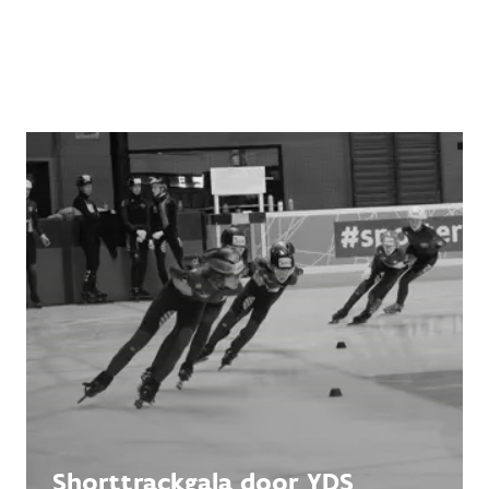
Shorttrackgala door YDS