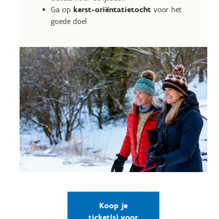
Ga op
kerst-oriëntatietocht
voor het
goede doel
Koop je
ticket(s) voor