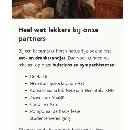
Heel wat lekkers bij onze
partners
Bij een kerstmarkt horen natuurlijk ook talloze
eet- en drankstandjes
. Daarvoor kunnen we
rekenen op onze
huisclubs en sympathisanten:
De BarRr
Herentals Ijshockeyclub HYC
Kunstschaatsclub Netepark Herentals: KNH
Zwemclub: ShaRK
Chiro Ten Aard
Pomponia: de Kasterleese
studentenvereniging
Zij voorzien de hele avond heel wat lekkers.